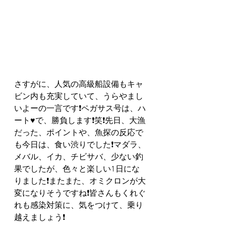
さすがに、人気の高級船設備もキャ
ビン内も充実していて、うらやまし
いよーの一言です❗️ペガサス号は、ハ
ート♥️で、勝負します❗️笑❗️先日、大漁
だった、ポイントや、魚探の反応で
も今日は、食い渋りでした❗️マダラ、
メバル、イカ、チビサバ、少ない釣
果でしたが、色々と楽しい1日にな
りました❗️またまた、オミクロンが大
変になりそうですね❗️皆さんもくれぐ
れも感染対策に、気をつけて、乗り
越えましょう❗️