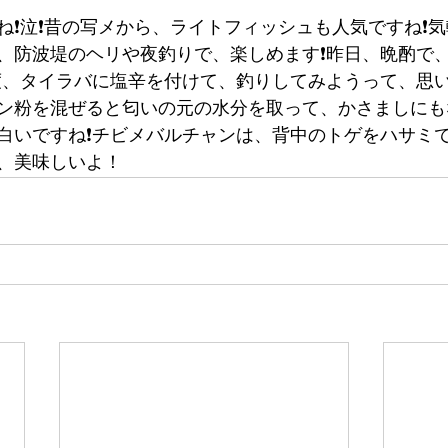
❗️泣❗️昔の写メから、ライトフィッシュも人気ですね❗️
、防波堤のヘリや夜釣りで、楽しめます❗️昨日、晩酌で
今度、タイラバに塩辛を付けて、釣りしてみようって、思い
ン粉を混ぜると匂いの元の水分を取って、かさましにも
白いですね❗️チビメバルチャンは、背中のトゲをハサミ
、美味しいよ！