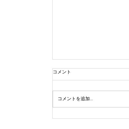
コメント
コメントを追加…
アメブロの遊漁船ペガサスで
検索下さい❗️YouTubeも配信中こ