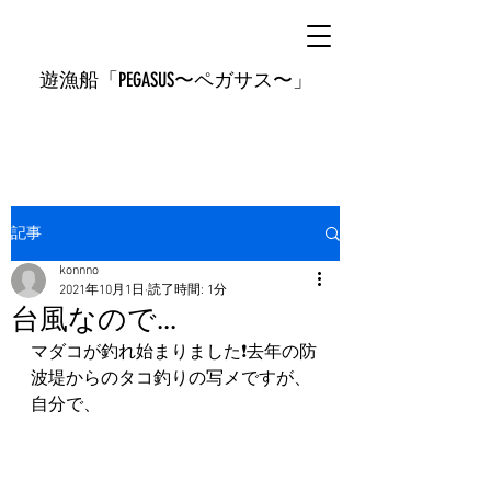
遊漁船「PEGASUS〜ペガサス〜」
記事
konnno
2021年10月1日
読了時間: 1分
台風なので...
マダコが釣れ始まりました❗️去年の防
波堤からのタコ釣りの写メですが、
自分で、