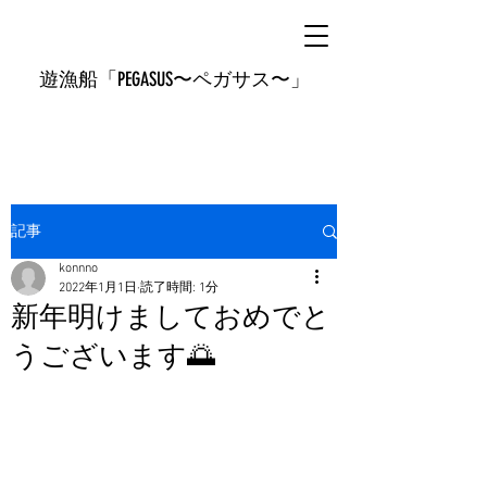
遊漁船「PEGASUS〜ペガサス〜」
記事
konnno
2022年1月1日
読了時間: 1分
新年明けましておめでと
うございます🌅