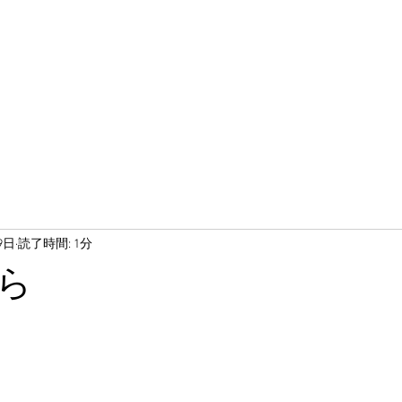
9日
読了時間: 1分
ら