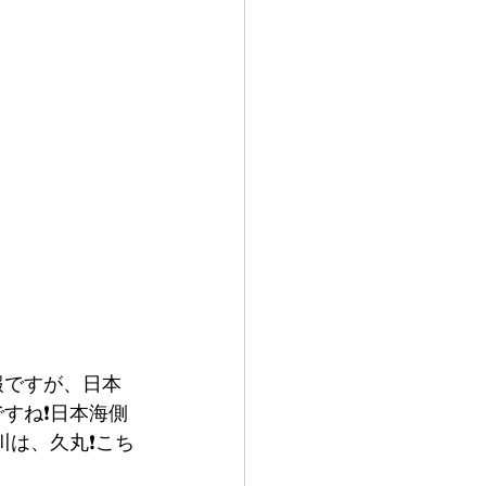
報ですが、日本
すね❗️日本海側
は、久丸❗️こち