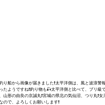
釣り船から画像が届きました❗️太平洋側は、風と波浪警
たようですね❗️釣り物も🎣太平洋側と比べて、ブリ級で
山形の由良の京誠丸❗️宮城の県北の気仙沼、つり丸❗️女川
なので、よろしくお願いします❗️